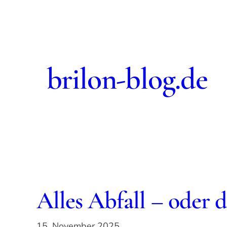
Zum
Inhalt
springen
brilon-blog.de
Alles Abfall – oder 
15. November 2025