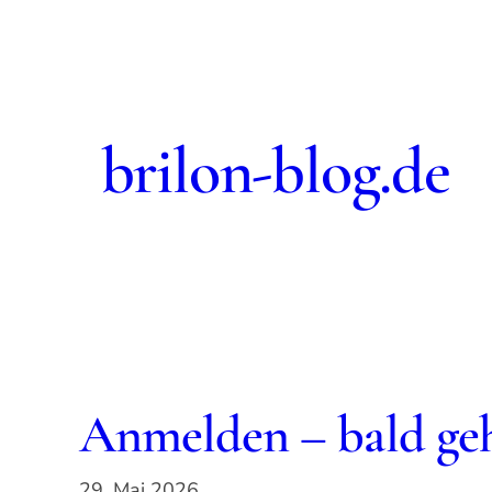
Zum
Inhalt
springen
brilon-blog.de
Anmelden – bald geht
29. Mai 2026