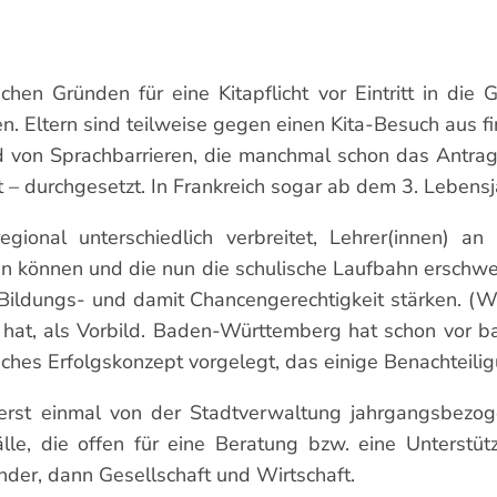
hen Gründen für eine Kitapflicht vor Eintritt in die 
 Eltern sind teilweise gegen einen Kita-Besuch aus fin
d von Sprachbarrieren, die manchmal schon das Antrags
it – durchgesetzt. In Frankreich sogar ab dem 3. Lebensj
ional unterschiedlich verbreitet, Lehrer(innen) an 
 können und die nun die schulische Laufbahn erschwere
e Bildungs- und damit Chancengerechtigkeit stärken. (
gt hat, als Vorbild. Baden-Württemberg hat schon vor b
ches Erfolgskonzept vorgelegt, das einige Benachteilig
zt erst einmal von der Stadtverwaltung jahrgangsbez
lle, die offen für eine Beratung bzw. eine Unterstüt
inder, dann Gesellschaft und Wirtschaft.