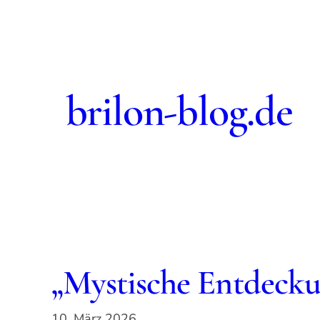
Zum
Inhalt
springen
brilon-blog.de
„Mystische Entdeck
10. März 2026